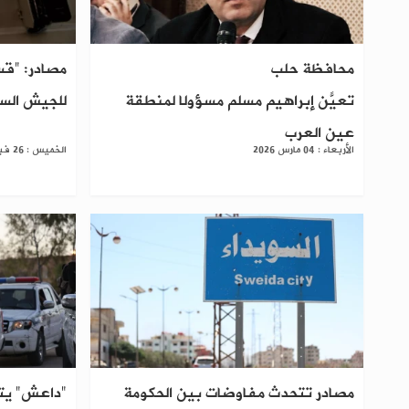
محافظة حلب
مصادر: "قس
تعيّن إبراهيم مسلم مسؤولًا لمنطقة
للجيش الس
عين العرب
الأربعاء : 04 مارس 2026
الخميس : 26 فبراير 2026
مصادر تتحدث مفاوضات بين الحكومة
"داعش" يتب