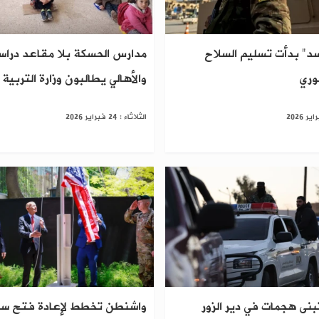
د" بدأت تسليم السلاح
مدارس الحسكة بلا مقاعد دراس
وري
والأهالي يطالبون وزارة التربية 
الثلاثاء : 24 فبراير 2026
نى هجمات في دير الزور
واشنطن تخطط لإعادة فتح سف