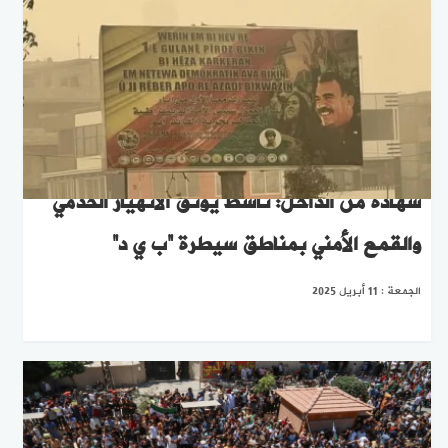
شهادة من الداخل: ناشط يوثّق الانهيار الخدمي
والقمع الأمني بمناطق سيطرة “ب ي د”
الجمعة : 11 أبريل 2025