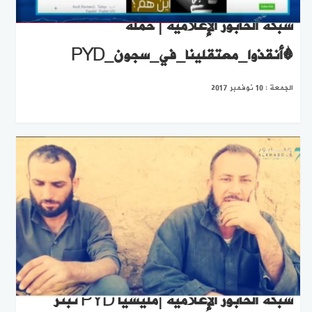
شبكة الخابور الإعلامية | حملة
#أنقذوا_معتقلينا_في_سجون_PYD
الجمعة : 10 نوفمبر 2017
شبكة الخابور الإعلامية |مليشيا PYD تبتز