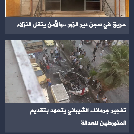
حريق في سجن دير الزور ..والأمن ينقل النزلاء
تفجير جرمانا.. الشيباني يتعهد بتقديم
المتورطين للعدالة