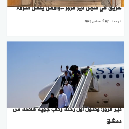
حريق في سجن دير الزور ..والأمن ينقل النزلاء
الجمعة : 07 أغسطس 2026
دير الزور: وصول أول رحلة ركاب جوية قادمة من
دمشق