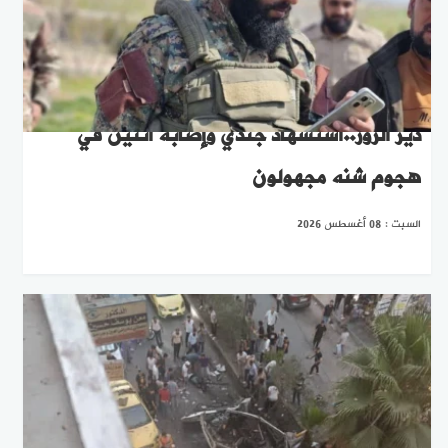
دير الزور..استشهاد جندي وإصابة اثنين في
هجوم شنه مجهولون
السبت : 08 أغسطس 2026