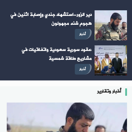
دير الزور..استشهاد جندي وإصابة اثنين في
هجوم شنه مجهولون
أخبار
عقود سورية سعودية واتفاقيات في
مشاريع طاقة شمسية
أخبار
أخبار وتقارير