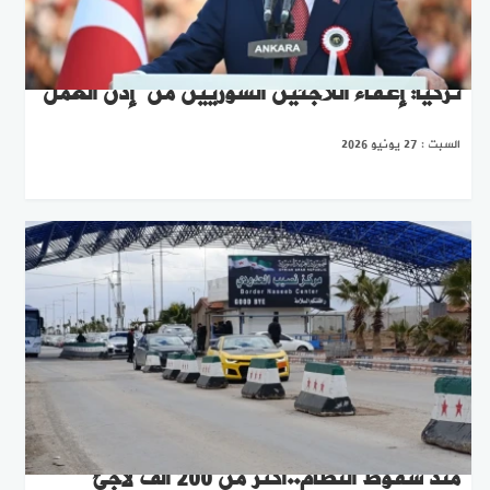
تركيا: إعفاء اللاجئين السوريين من “إذن العمل”
السبت : 27 يونيو 2026
منذ سقوط النظام..أكثر من 200 ألف ‏لاجئ