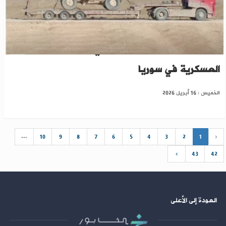
الحسكة: القوات الأمريكية تخلي آخر قواعدها
العسكرية في سوريا
الخميس : 16 أبريل 2026
...
10
9
8
7
6
5
4
3
2
1
‹
›
43
42
العودة إلى الأعلى