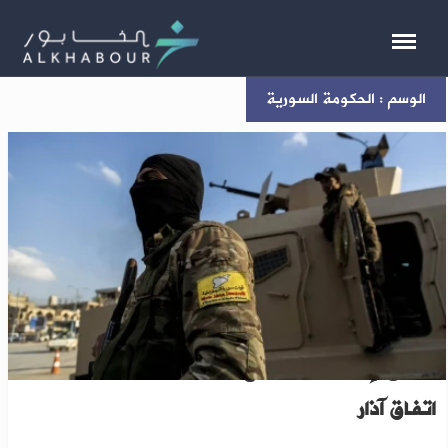
الوسم : الحكومة السورية
تسارع لإنقاذ اتفاق دمج "قسد" قبل انقضاء مهلة
اتفاق آذار