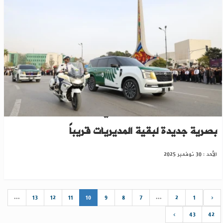
وزارة الداخلية: العرض الحالي محدود.. وهويات
بصرية جديدة لبقية المديريات قريباً
الأحد : 30 نوفمبر 2025
...
13
12
11
10
9
8
7
...
2
1
‹
›
43
42