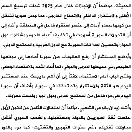
الحديثة، موضحاً أن الإنجازات خلال عام 2025 شملت ترسيخ السلم
الأهلي والاستقرار الداخلي والانفتاح الخارجي، مما جعل سوريا تنتقل
من كونها مصدر أزمات إلى عنصر استقرار فاعل في المنطقة. وأشار إلى
أن التحولات السورية أسهمت في تخفيف أعباء اللجوء ومشكلات دول
الجوار، وتحسين العلاقات السورية مع الدول العربية والمجتمع الدولي.
وأوضح المستشار أن رفع العقوبات عن سوريا أعادها إلى موقعها
الطبيعي في محيطها العربي والدولي، كما أعاد الثقة بالاقتصاد الوطني
وفتح الباب أمام الاستثمار، لافتاً إلى أن أهم ما يبحث عنه المستثمر
اليوم هو الثقة والاستقرار وقد تحققا في سوريا، وأضاف أن سوريا
اليوم هي جزء فاعل من المجتمع العربي ودول الجوار وليست معزولة.
وأشاد زيدان بالوعي الشعبي، مؤكداً أن احتفالات الثامن من كانون الأول
عكست ثقة السوريين بالدولة ومستقبلها، والشعب السوري أفشل
محاولات تفكيكه رغم سنوات التهجير والتشتيت. كما نوه بالدور