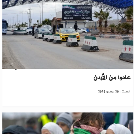
منذ سقوط النظام..أكثر من 200 ألف ‏لاجئ سوري
‏عادوا من الأردن
السبت : 20 يونيو 2026