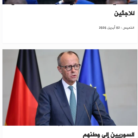
الشيباني: نرفض بشدة أي مساعٍ للترحيل القسري
للاجئين
الخميس : 02 أبريل 2026
خلال 3 سنوات..ألمانيا تعتزم إعادة اللاجئين
السوريين إلى وطنهم