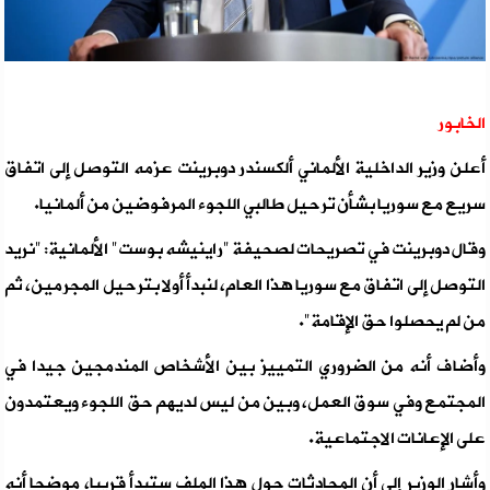
الخابور
أعلن وزير الداخلية الألماني ألكسندر دوبرينت عزمه التوصل إلى اتفاق
سريع مع سوريا بشأن ترحيل طالبي اللجوء المرفوضين من ألمانيا.
وقال دوبرينت في تصريحات لصحيفة "راينيشه بوست" الألمانية: "نريد
التوصل إلى اتفاق مع سوريا هذا العام، لنبدأ أولا بترحيل المجرمين، ثم
من لم يحصلوا حق الإقامة".
وأضاف أنه من الضروري التمييز بين الأشخاص المندمجين جيدا في
المجتمع وفي سوق العمل، وبين من ليس لديهم حق اللجوء ويعتمدون
على الإعانات الاجتماعية.
وأشار الوزير إلى أن المحادثات حول هذا الملف ستبدأ قريبا، موضحا أنه