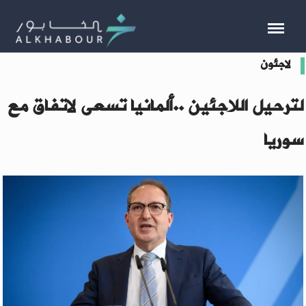
لاجئون
لترحيل اللاجئين ..ألمانيا تسعى لاتفاق مع
سوريا