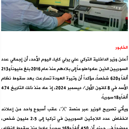
الخابور
أعلن وزير الداخلية التركي علي يرلي كايا، اليوم الأحد، أن إجمالي عدد
السوريين الذين عادوا طوعاً إلى بلادهم منذ عام 2016 بلغ مليوناً و213
ألفاً و620 شخصاً، مؤكداً أن وتيرة العودة تسارعت بعد سقوط نظام
الأسد في 8 كانون الأول/ديسمبر 2024، إذ عاد منذ ذلك التاريخ 474
ألفاً و18 سورياً.
ويأتي تصريح الوزير عبر منصة "X"، عقب أسبوع واحد من إعلانه
انخفاض عدد اللاجئين السوريين في تركيا إلى 2.5 مليون شخص،
موضحاً في حينه أن 450 ألفاً و169 سورياً عادوا منذ سقوط النظام،