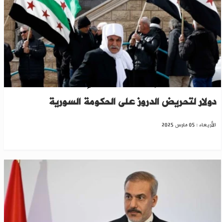
"وول ستريت": إسرائيل تخطط لإنفاق أكثر من مليار
دولار لتحريض الدروز على الحكومة السورية
الأربعاء : 05 مارس 2025