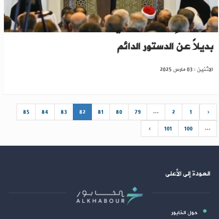
دمشق: الإعلان الدستوري وثيقة انتقالية وليس
بديلاً عن الدستور الدائم
الاثنين : 03 مارس 2025
85
84
83
82
81
80
79
...
2
1
‹
›
101
100
...
العودة إلى الأعلى
حول الخابور