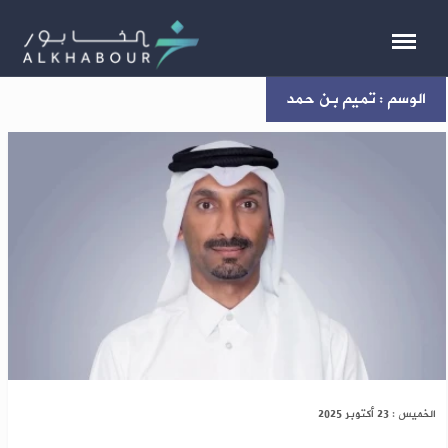
الوسم : تميم بن حمد
منذ 14 عاماً..أمير قطر يعيّن أول سفير لدى سوريا
الخميس : 23 أكتوبر 2025