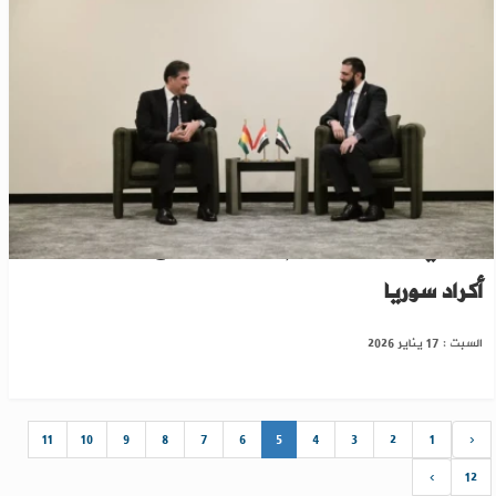
بارزاني يرحب بمرسوم الرئيس الشرع بخصوص
أكراد سوريا
السبت : 17 يناير 2026
11
10
9
8
7
6
5
4
3
2
1
‹
›
12