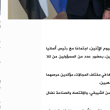
م
ا
ف
ف
وم الإثنين، اجتماعًا مع رئيس ألمانيا
ين، بحضور عدد من المسؤولين من كلا
ز
رها في مختلف المجالات، مؤكدين حرصهما
ا
شعبين.
م
ن الشيباني، والاقتصاد والصناعة نضال
ه
ل