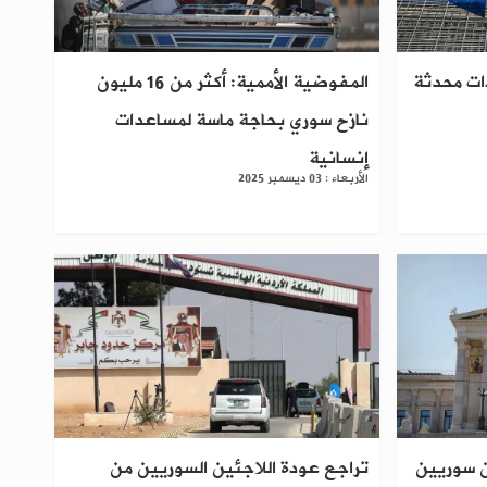
دات محدثة
المفوضية الأممية: أكثر من 16 مليون
نازح سوري بحاجة ماسة لمساعدات
إنسانية
الأربعاء : 03 ديسمبر 2025
ن سوريين
تراجع عودة اللاجئين السوريين من