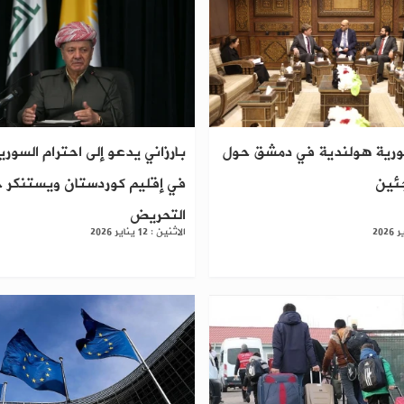
ورية هولندية في دمشق حول
بارزاني يدعو إلى احترام السور
جئين
في إقليم كوردستان ويستنكر 
التحريض
الاثنين : 12 يناير 2026