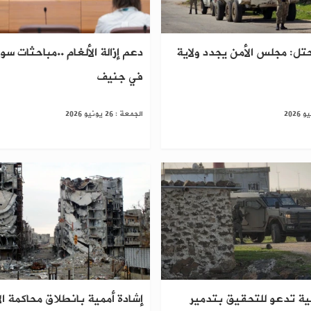
حتل: مجلس الأمن يجدد ولاية
دعم إزالة الألغام ..مباحثات سو
في جنيف
الجمعة : 26 يونيو 2026
لية تدعو للتحقيق بتدمير
إشادة أممية بانطلاق محاكمة ا