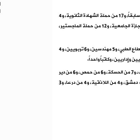
ل
وتضم القائمة 5 من ذوي الاحتياجات الخاصة، و13 معتقلاً سابقاً، و17 من حملة الشهادة الثانوية، و4
من حملة المعاهد، و2 من حملة الدبلوم، و18 من حملة الإجازة الجامعية، و12 من حملة الماجستير،
وتشمل القائمة أيضاً 4 حقوقيين، و7 من العاملين في القطاع الطبي، و5 مهندسين، و6 تربويين، و4
وتوزع الأعضاء على المحافظات على النحو الآتي: 14 من حلب، و7 من الحسكة، و6 من حمص، و6 من دير
الزور، و5 من إدلب، و5 من حماة، و5 من دمشق، و5 من ريف دمشق، و4 من اللاذقية، و4 من درعا، و3