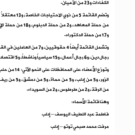
الكفاءات و23 من الأعيان.
و17 من حملة الدكتوراه.
رجال دين، و6 رجال أعمال، و15 سياسياً وناشطاً، و5 اقتصاديين وإداريين، وكاتباً واحداً.
من الرقة، و2 من طرطوس، و2 من السويداء.
وهنا قائمة الأسماء:
فاطمة عبد اللطيف اليوسف – إدلب
مرفت محمد صبحي توتو – إدلب