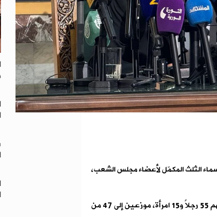
ا
م
ا
ا
س
ا
 أسماء الثلث المكمّل لأعضاء مجلس الشعب،
ا
ا
وحسب صحيفة” الثورة” تتألف القائمة من 70 اسماً، بينهم 55 رجلاً و15 امرأة، موزعين إلى 47 من