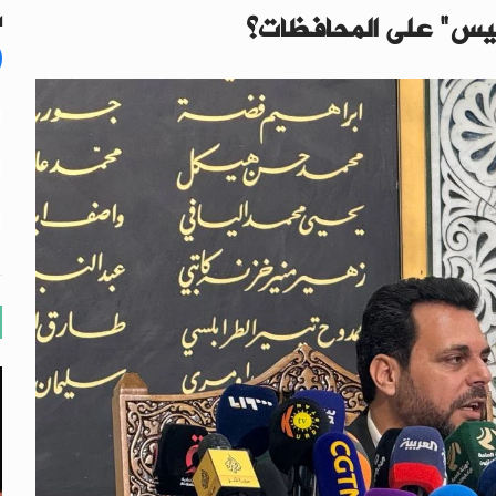
س" على المحافظات؟
ال