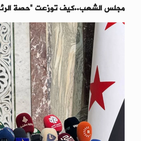
مجلس الشعب..كيف توزعت "حصة الرئي