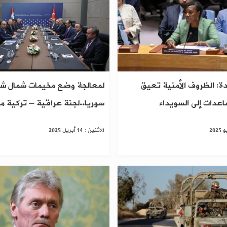
دة: الظروف الأمنية تعيق
لمعالجة وضع مخيمات شمال ش
عدات إلى السويداء
سوريا..لجنة عراقية – تركية 
الاثنين : 14 أبريل 2025