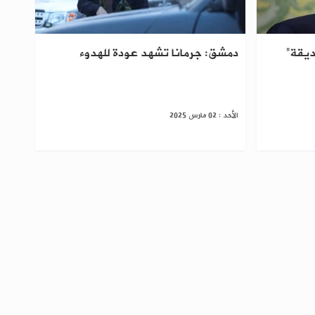
ديقة”
دمشق: جرمانا تشهد عودة للهدوء
الأحد : 02 مارس 2025