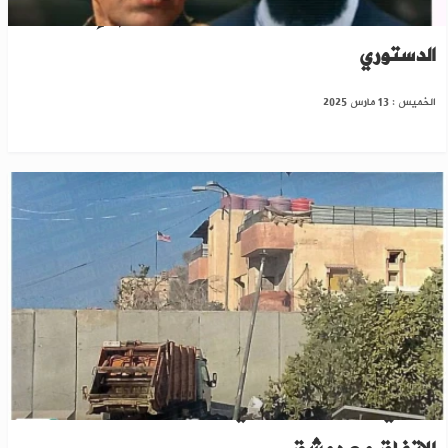
مؤشر على فشل الاتفاق.."قسد" تهاجم الإعلان
الدستوري
الخميس : 13 مارس 2025
حصري لـ"الخابور"..عبدي يكشف بعض تفاصيل