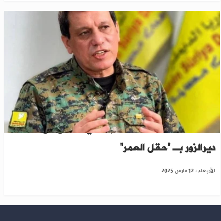
مصادر لـ "الخابور": مظلوم عبدي يجتمع مع وجهاء
ديرالزور بـ “حقل العمر”
الأربعاء : 12 مارس 2025