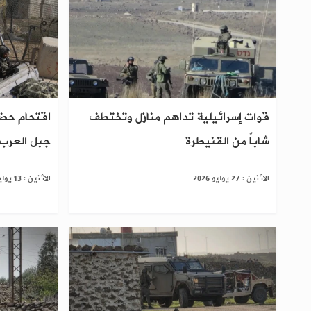
قوات إسرائيلية تداهم منازل وتختطف
اقتحام حض
شاباً من القنيطرة
جبل العرب أ
الاثنين : 27 يوليو 2026
الاثنين : 13 يوليو 2026