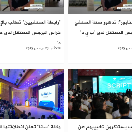
لخابور": تدهور صحة الصحفي
"رابطة الصحفيين" تطالب بالإ
س المعتقل لدى "ب ي د"
فراس البرجس المعتقل لدى ح
د”
الثلاثاء : 23 ديسمبر 2025
لب يستنكرون تغييبهم عن
وكالة "سانا" تعلن انطلاقتها ا