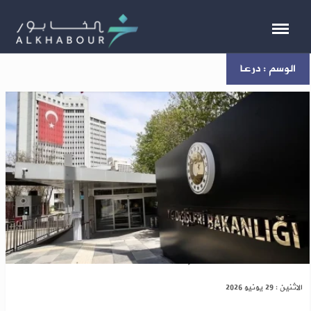
الوسم : درعا
تركيا تدين هجمات إسرائيل على درعا والقنيطرة
الاثنين : 29 يونيو 2026