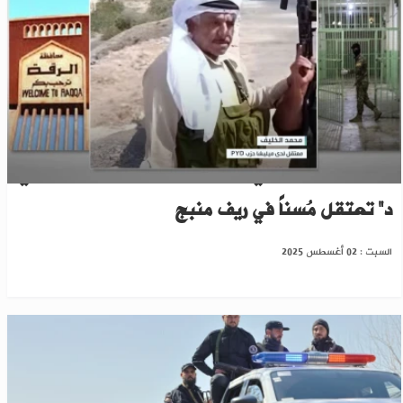
بسبب مشاركته في فزعة العشائر بالسويداء.."ب ي
د" تعتقل مُسناً في ريف منبج
السبت : 02 أغسطس 2025