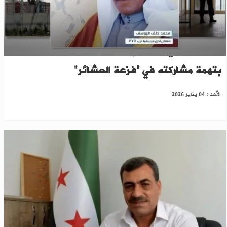
الرقة .. “ب ي د” تحكم على مُسن بالسجن عامين
بتهمة مشاركته في “فزعة العشائر"
الأحد : 04 يناير 2026