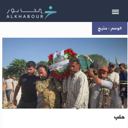
الوسم : منبج
استشهاد جنديين في هجوم لمسلحين شمال شرق
حلب