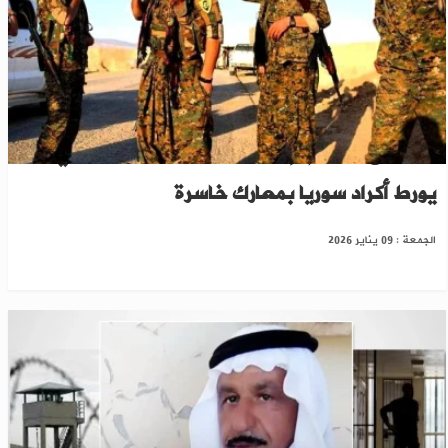
من "نبع السلام" إلى حلب.."العمال" الكردستاني
يورط أكراد سوريا بمعارك خاسرة
الجمعة : 09 يناير 2026