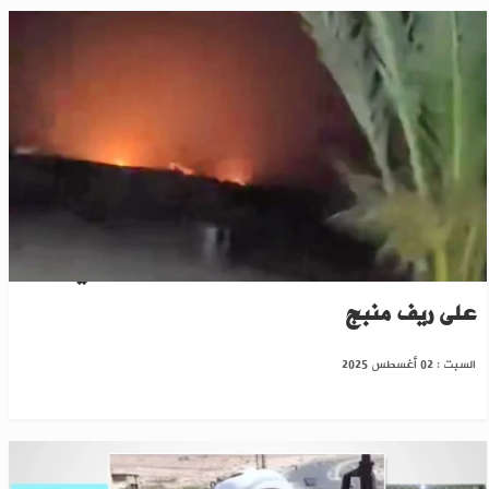
سانا: جرحى مدنيون وعسكريون بقصف "ب ي د"
على ريف منبج
السبت : 02 أغسطس 2025