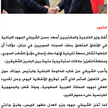
الخابور
أشاد وزير الخارجية والمغتربين أسعد حسن الشيباني الجهود اللبنانية
في الاتفاق المتعلق بملف السجناء السوريين في لبنان، مؤكداً أن
الخطوة تشكل محطة تاريخية لإنهاء ملف إنساني مؤرق للشعب السوري،
ومنطلقاً لتعزيز علاقات استراتيجية متينة بين البلدين الشقيقين.
وأعرب الشيباني عن شكره للحكومة اللبنانية وللرئيس جوزاف عون
على التعاون المثمر الذي أثمر توقيع الاتفاقية اليوم، وعن تقديره
العالي لجهود المملكة العربية السعودية، ودولة قطر، والجمهورية
الفرنسية على دعمهم الكبير.
كما ثمّن الشيباني جهود وزير العدل مظهر الويس، وفرق وزارتي