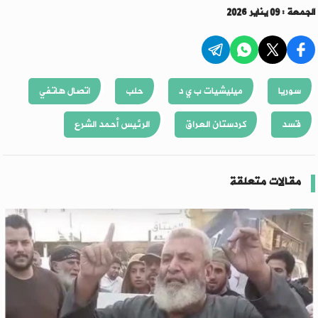
الجمعة : 09 يناير 2026
سوريا
ميليشيات ب ي د
حلب
اتصال هاتفي
قسد
كردستان العراق
الرئيس أحمد الشرع
مقالات متعلقة