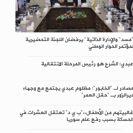
مسد" والإدارة الذاتية" يرفضان اللجنة التحضيرية
مؤتمر الحوار الوطني
بدي: الشرع هو رئيس المرحلة الانتقالية
صادر لـ "الخابور": مظلوم عبدي يجتمع مع وجهاء
يرالزور بـ “حقل العمر”
البيتهم من الأطفال.."ب ي د" تعتقل العشرات في
لحسكة بسبب رفع علم سوريا