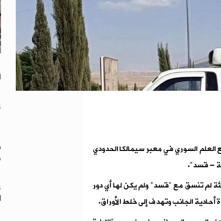
"
ل
ع
م
ع العلم السوري في معبر سيمالكا الحدودي
د
ة - قسد".
 لم تنسق مع "قسد" ولم يكن لها أي دور
غ
ا
 أحادية الجانب وتهدف إلى خلط الأوراق.