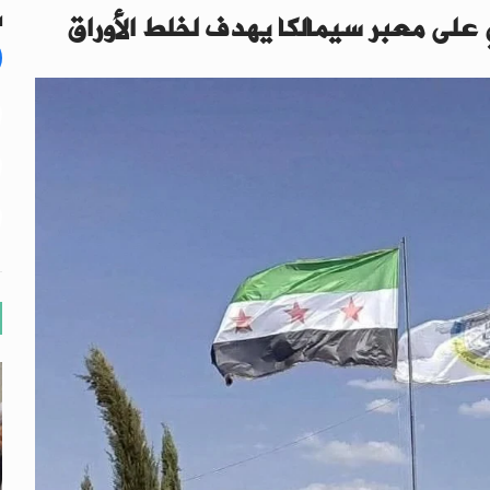
ي على معبر سيمالكا يهدف لخلط الأوراق
ال