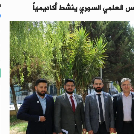
س العلمي السوري ينشط أكاديمياً
ال