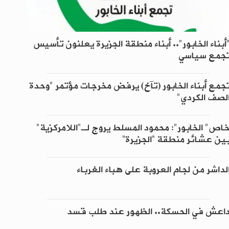
أبناء الخابور".. أبناء منطقة الجزيرة يعلنون تأسيس
جمع سياسي
جمع أبناء الخابور (تآخ) يرفض مخرجات مؤتمر "وحدة
لصف الكردي"
اص" الخابور": محمود المسلط يروج لـ"اللامركزية"
ين عشائر منطقة “الجزيرة”
لداشر من لجام العروبة على هباء الغرباء
اعش في الحسكة.. الظهور عند طلب قسد