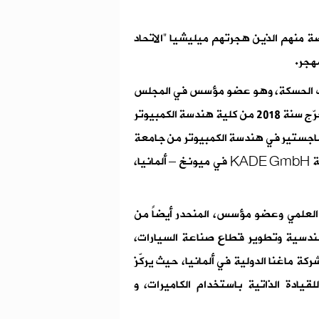
ة منهم الذين هجرتهم ميليشيا "الاتحاد
هجر.
يف الحسكة، وهو عضو مؤسس في المجلس
العلمي السوري ويعمل في لجنة الهندسة والتكنولوجيا، تخرّج سنة 2018 من كلية هندسة الكمبيوتر
يا، وحصل سنة 2021 على درجة ‏الماجستير في هندسة الكمبيوتر من جامعة
بهشة شهير في إسطنبول – تركيا، ويعمل حالياً في شركة ‏KADE GmbH‏ في ميونخ – ألمانيا،
العلمي وعضو مؤسس، المنحدر أيضاً من
هندسية وتطوير قطاع صناعة السيارات،
ة ماغنا الدولية في ألمانيا، حيث يركّز
يادة الذاتية باستخدام الكاميرات، و