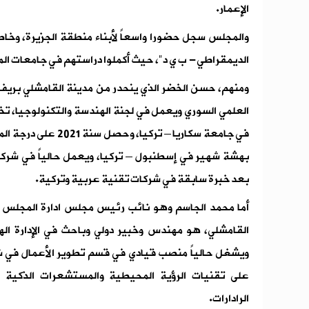
الإعمار.
والمجلس سجل حضورا واسعاً لأبناء منطقة الجزيرة، وخاص
الديمقراطي- ب ي د"، حيث أكملوا دراستهم في جامعات الم
ومنهم، حسن الخضر الذي ينحدر من مدينة القامشلي بر
في جامعة سكاريا – ترك
بعد خبرة سابقة في شركات تقنية عربية وتركية.‏
أما محمد الجاسم وهو نائب رئيس مجلس ادارة المجلس 
القامشلي، هو مهندس وخبير دولي وباحث في الإدارة ال
ويشغل حالياً منصب قيادي في قسم تطوير الأعمال ‏في شرك
على تقنيات الرؤية المحيطية والمستشعرات الذكية للق
‏الرادارات. ‏