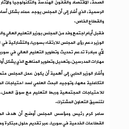
الصحة، الاقتصاد والقانون الهندسة والتكنولوجيا والآثا
الرسمية، الذي أشار إلى أن المجلس يوجه عمله بشكل أساس
والقطاع الخاص.
فقبل أيام اجتمع ‌وفد من المجلس بوزير التعليم العالي والب
الوزير دعم رؤى المجلس للارتقاء بسوريا، والتشاركية في 
لأي مبادرة تدعم تحديث وتطوير التعليم العالي في سوريا
مهارات المدرسين، وتعديل وتطوير المناهج الذي يشكل أولوي
‏وأشار الوزير الحلبي إلى أهمية أن يكون عمل المجلس مت
التكاملية معها، وتوجيه البحث العلمي لسد احتياجات ا
للاحتياجات المجتمعية وربط التعليم مع سوق العمل، ل
لتنسيق التعاون المشترك.
سامر كرم رئيس ومؤسس المجلس أوضح أن هدف المجل
القطاعات الخدمية في سوريا، عبر تقديم حلول مبتكرة وم