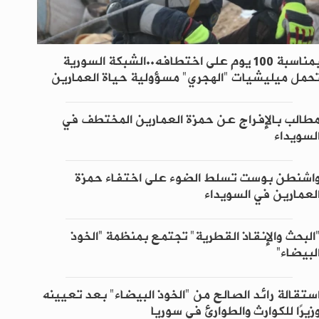
بمناسبة 100 يوم على اختطافه..الشبكة السورية
حمل ميليشيات "الهجري" مسؤولية حياة العمارين
طالب بالإفراج عن حمزة العمارين المختطف في
لسويداء
اشنطن بوست تسلط الضوء على اختفاء حمزة
لعمارين في السويداء
البحث والإنقاذ القطرية" تجتمع بمنظمة “الخوذ
لبيضاء”
ستقالة رائد الصالح من "الخوذ البيضاء" بعد تعيينه
زيرًا للكوارث والطوارئ في سوريا