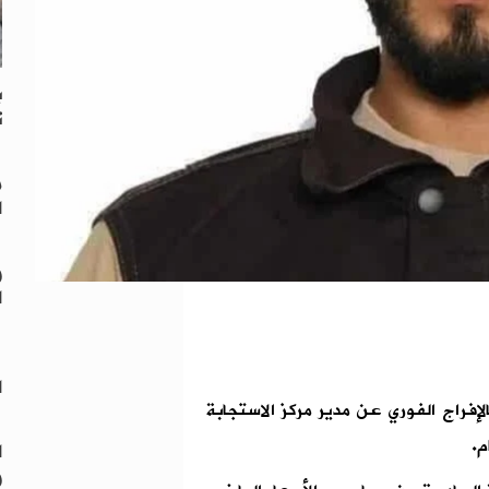
ت
م
ا
و
ا
"
ا
لإفراج الفوري عن مدير مركز الاستجابة
م.
ا
و