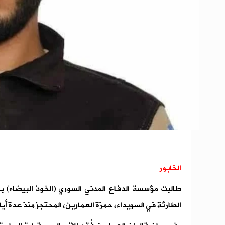
الخابور
طالبت مؤسسة الدفاع المدني السوري (الخوذ البيضاء) با
الطارئة في السويداء، حمزة العمارين، المحتجز منذ عدة أيا