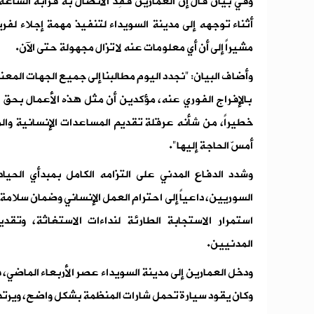
وفي بيان قال إن العمارين فُقِد الاتصال به قرابة الساع
أثناء توجهه إلى مدينة السويداء لتنفيذ مهمة إجلاء لفري
مشيراً إلى أن أي معلومات عنه لا تزال مجهولة حتى الآن.
وأضاف البيان: "نجدد اليوم مطالبنا إلى جميع الجهات المع
بالإفراج الفوري عنه، مؤكدين أن مثل هذه الأعمال بحق الع
خطيراً، من شأنه عرقلة تقديم المساعدات الإنسانية والم
أمسّ الحاجة إليها".
وشدد الدفاع المدني على التزامه الكامل بمبدأي الحي
السوريين، داعياً إلى احترام العمل الإنساني وضمان سلامة
استمرار الاستجابة الطارئة لنداءات الاستغاثة، وتقد
المدنيين.
ودخل العمارين إلى مدينة السويداء عصر الأربعاء الماضي، ف
وكان يقود سيارة تحمل شارات المنظمة بشكل واضح، ويرتدي