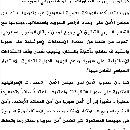
كل المسؤولين عن التجاوزات بحق المواطنين في السويداء.
من جهتها، أكدت المملكة العربية السعودية عبر مندوبها الدائم لدى
مجلس الأمن على "وحدة الأراضي السورية واستقلالها، ووقوفها مع
الشعب السوري الشقيق في جميع المحن". وقال المندوب السعودي:
"نعرب عن قلقنا من استمرار الاعتداءات الإسرائيلية على سوريا
واستهداف مناطق مأهولة بالسكان. يتوجب ضمان وقف الاعتداءات
الإسرائيلية على سوريا، ودعم الجهود الدولية لتحقيق الاستقرار
السياسي الشامل فيها".
كما دان مندوب الأردن لدى مجلس الأمن "الاعتداءات الإسرائيلية
المتكررة على سوريا الشقيقة" واعتبرها "اعتداءً سافراً وتصعيداً
خطيراً"، مشيراً إلى أن "أمن سوريا من أمن المملكة الأردنية، وأمن
الجنوب السوري هو امتداد لأمننا". وجدد دعم بلاده "للحكومة السورية
في جهودها المستمرة التي تضمن أمن سوريا واستقرارها وتحفظ