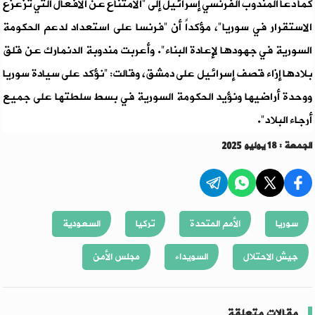
كما دعا المندوب الفرنسي إسرائيل إلى "الامتناع عن الأفعال التي تزعزع
الاستقرار في سوريا"، مؤكداً أن "فرنسا على استعداد لدعم الحكومة
السورية في جهودها لإعادة البناء". وأعربت مندوبة الدنمارك عن قلق
بلادها إزاء قصف إسرائيل على دمشق، وقالت: "نؤكد على سيادة سوريا
ووحدة أراضيها ونؤيد الحكومة السورية في بسط سلطتها على جميع
أرجاء البلاد".
الجمعة : 18 يوليو 2025
سوريا
الأمم المتحدة
تركيا
السعودية
جيش الاحتلال
السويداء
مجلس الأمن
مقالات متعلقة