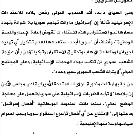
حقوق كل السوريين".
وفي السياق ذاته، أكد المندوب التركي رفض بلاده للاعتداءات
الإسرائيلية قائلاً إن "إسرائيل ما زالت تهاجم سوريا بلا هوادة وتهدد
مسارها نحو الاستقرار، وهذه الاعتداءات تقوض إعادة الإعمار واللحمة
الوطنية". وأضاف أن "سوريا أبدت استعدادها لعدم تشكيل أي تهديد
لجيرانها ومكافحة الإرهاب وتحقيق الاستقرار، وتركيا تؤمن بأن عزيمة
الشعب السوري لن تنكسر بهذه الهجمات الإسرائيلية، وعلى المجتمع
الدولي ألا يترك الشعب السوري يسير وحده".
من جانبها، قالت مندوبة الولايات المتحدة الأميركية لدى مجلس الأمن
إن بلادها "لا تؤيد الضربات الإسرائيلية على سوريا وتعمل على معالجة
الوضع الحالي". بينما دانت المندوبة البريطانية "أفعال إسرائيل"
ودعتها إلى "الامتناع عن أي أفعال تزعزع استقرار سوريا ويجب احترام
سيادتها وسلامتها الإقليمية".