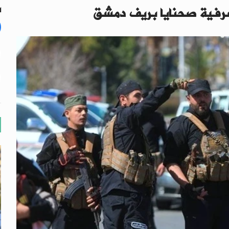
شرفية صحنايا بريف دمشق
ال