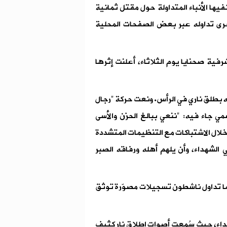
يها الأنباء المتداولة حول مقتل ثمانية
جرى تداوله عبر بعض الصفحات المحلية
ية صحنايا يوم الثلاثاء، أعلنت إثرها
ه بطلق ناري في الرأس. ونعت حركة "رجال
ي جاء فيه: "ننعي ببالغ الحزن والأسى
 خلال الاشتباكات مع التنظيمات المتشددة
ي الشهداء، وأن يلهم أهله ورفاقه الصبر
ما تداول ناشطون تسجيلات مصوّرة توثق
ويداء، حيث سُمعت أصوات إطلاق نار كثيف