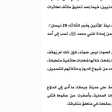
نيين، فيما رُصد تحليق مكثف لطائرات
وفي سياق متصل، شهدت مدينة جرمانا في ريف دمشق، ليلة الاثنين وفجر الثلاثاء 29 نيسان/
ي يتضمن إساءة للنبي محمد ﷺ، نُسب إلى أحد
ن الصوت ليس صوته، فإن ذلك لم يُوقف
 رُفعت خلالها شعارات طائفية متطرفة،
دد من شيوخ الدروز وعائلاتهم للتسجيل،
لى مدينة جرمانا، ما أدى إلى اندلاع
وعات المحلية، وأسفرت عن سقوط قتلى
ون سقطت في مناطق متفرقة.