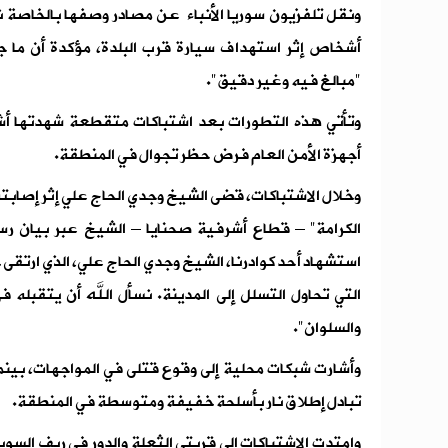
ونقل تلفزيون سوريا الأنباء عن مصادر وصفها بالخاصة نف
أشخاص إثر استهداف سيارة قرب البلدة، مؤكدة أن ما 
"مبالغ فيه وغير دقيق".
وتأتي هذه التطورات بعد اشتباكات متقطعة شهدتها أشرف
أجهزة الأمن العام فرض حظر تجوال في المنطقة.
وخلال الاشتباكات، قضى الشيخ وجدي الحاج علي إثر إصابت
الكرامة" – قطاع أشرفية صحنايا – الشيخ عبر بيان رسم
استشهاد أحد كوادرنا، الشيخ وجدي الحاج علي، الذي ارتقى
التي تحاول التسلل إلى المدينة. نسأل الله أن يتقبله ف
والسلوان".
وأشارت شبكات محلية إلى وقوع قتلى في المواجهات، بين
تبادل إطلاق نار بأسلحة خفيفة ومتوسطة في المنطقة.
وامتدت الاشتباكات إلى قريتي الثعلة والدور في ريف الس