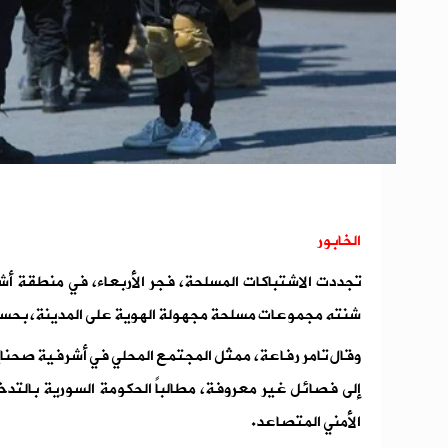
الخابور
تجددت الاشتباكات المسلحة، فجر الأربعاء، في منطقة
شنته مجموعات مسلحة مجهولة الهوية على المدينة، بحس
وقال تامر رفاعة، ممثل المجتمع المحلي في أشرفية صحناي
إلى فصائل غير معروفة، مطالباً الحكومة السورية بالتد
الأمني المتصاعد.