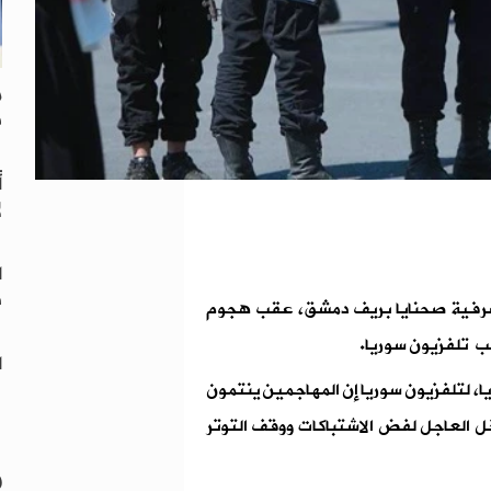
م
ف
أ
ل
ا
د
 أشرفية صحنايا بريف دمشق، عقب هجوم
ب تلفزيون سوريا.
ا
ا، لتلفزيون سوريا إن المهاجمين ينتمون
خل العاجل لفض الاشتباكات ووقف التوتر
"
و