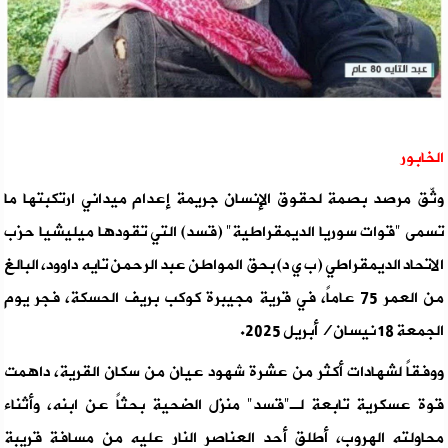
الخابور
وثّق مرصد بصمة لحقوق الإنسان جريمة إعدام ميداني ارتكبتها ما
تسمى "قوات سوريا الديمقراطية" (قسد) التي تقودها ميليشيا حزب
الاتحاد الديمقراطي (ب ي د) بحق المواطن عبد الرحمن تايه داوود، البالغ
من العمر 75 عاماً، في قرية مجيبرة كوكب بريف الحسكة، فجر يوم
الجمعة 18 نيسان/أبريل 2025.
ووفقاً لشهادات أكثر من عشرة شهود عيان من سكان القرية، داهمت
قوة عسكرية تابعة لـ"قسد" منزل الضحية بحثاً عن ابنه، وأثناء
محاولته الهروب، أطلق أحد العناصر النار عليه من مسافة قريبة