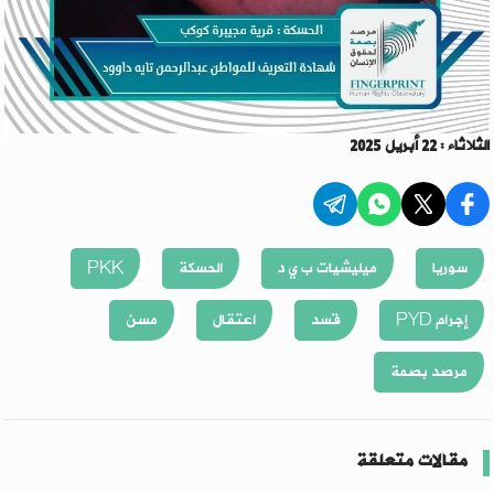
الثلاثاء : 22 أبريل 2025
سوريا
ميليشيات ب ي د
الحسكة
PKK
إجرام PYD
قسد
اعتقال
مسن
مرصد بصمة
مقالات متعلقة