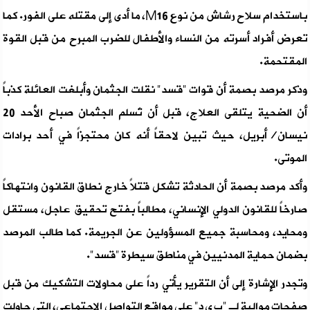
باستخدام سلاح رشاش من نوع M16، ما أدى إلى مقتله على الفور. كما
تعرض أفراد أسرته من النساء والأطفال للضرب المبرح من قبل القوة
المقتحمة.
وذكر مرصد بصمة أن قوات "قسد" نقلت الجثمان وأبلغت العائلة كذباً
أن الضحية يتلقى العلاج، قبل أن تُسلم الجثمان صباح الأحد 20
نيسان/أبريل، حيث تبين لاحقاً أنه كان محتجزاً في أحد برادات
الموتى.
وأكد مرصد بصمة أن الحادثة تشكل قتلاً خارج نطاق القانون وانتهاكاً
صارخاً للقانون الدولي الإنساني، مطالباً بفتح تحقيق عاجل، مستقل
ومحايد، ومحاسبة جميع المسؤولين عن الجريمة. كما طالب المرصد
بضمان حماية المدنيين في مناطق سيطرة "قسد".
وتجدر الإشارة إلى أن التقرير يأتي رداً على محاولات التشكيك من قبل
صفحات موالية لـ "ب ي د" على مواقع التواصل الاجتماعي، التي حاولت