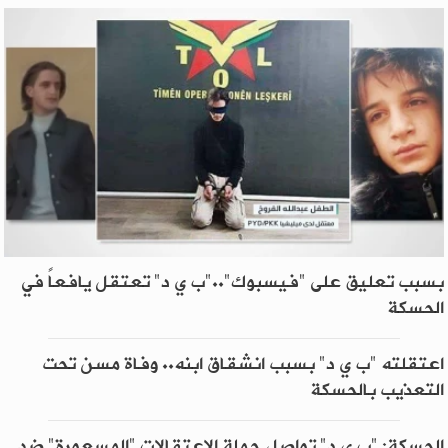
بسبب تعليق على "فيسبوك".."ب ي د" تعتقل يافعاً في
الحسكة
اعتقلته "ب ي د" بسبب انشقاق ابنه.. وفاة مسن تحت
التعذيب بالحسكة
الحسكة: "ب ي د" تواصل حملة الاعتقالات "المسعورة" ضد