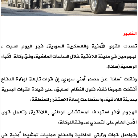
الخابور
تصدت القوى الأمنية والعسكرية السورية، فجر اليوم السبت ،
لهجومين في مدينة اللاذقية خلال الساعات الماضية، وفق وكالة الأنباء
الرسمية (سانا).
ونقلت "سانا" عن مصدر أمني سوري، إن قوات تابعة لوزارة الدفاع
أفشلت هجومًا نفذه فلول النظام السابق، على قيادة القوات البحرية
بمدينة اللاذقية، واستطاعت إعادة الاستقرار للمنطقة.
الهجوم الآخر استهدف المستشفى الوطني باللاذقية، وتعمل قوى
الأمن العام على التصدي له، وفقا للوكالة.
وتواصل قوات وزارتي الداخلية والدفاع عمليات تمشيط أمنية في