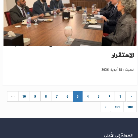
مباحثات سورية فرنسية حول دمج "قسد" ودعم
الاستقرار
السبت : 18 أبريل 2026
...
10
9
8
7
6
5
4
3
2
1
‹
›
101
100
العودة إلى الأعلى