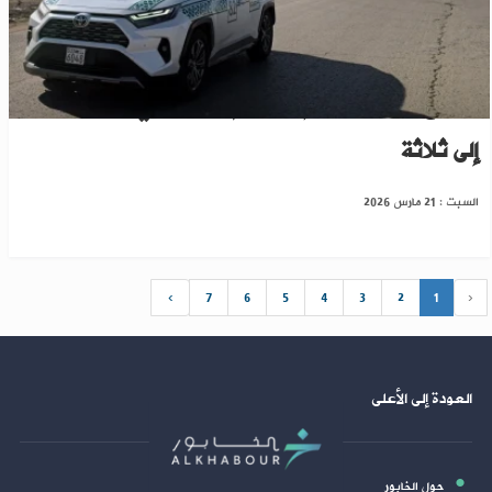
ارتفاع ضحايا هجوم لتنظيم داعش في ريف حلب
إلى ثلاثة
السبت : 21 مارس 2026
›
7
6
5
4
3
2
1
‹
العودة إلى الأعلى
حول الخابور