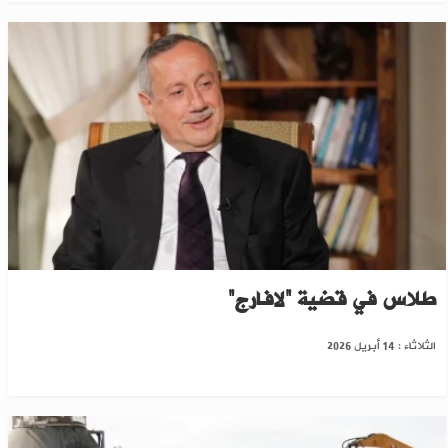
محكمة باريس تصدر حكماً غيابياً بسجن فراس
طلاس في قضية “لافارج”
الثلاثاء : 14 أبريل 2026