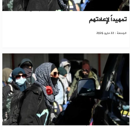
مغادرة نساء وأطفال أستراليين مخيم روج بالحسكة
تمهيداً لإعادتهم
الجمعة : 22 مايو 2026
يشتبه بانتمائهم لـ"داعش"..استراليا تستعيد 13