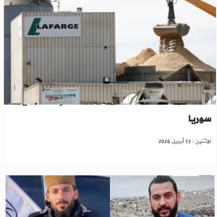
فرنسا: إدانة شركة “لافارج” بتمويل “الإرهاب” في
سوريا
الاثنين : 13 أبريل 2026