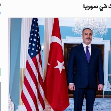
ت في سوريا
ال