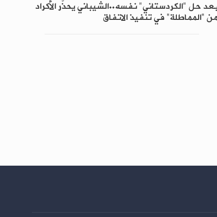
عد حل "الكردستاني" نفسه..الشيباني يحذّر الأكراد
ن “المماطلة” في تنفيذ الاتفاق