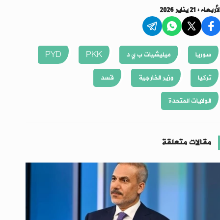
أربعاء : 21 يناير 2026
سوريا
ميليشيات ب ي د
PKK
PYD
تركيا
وزير الخارجية
قسد
الولايات المتحدة
مقالات متعلقة