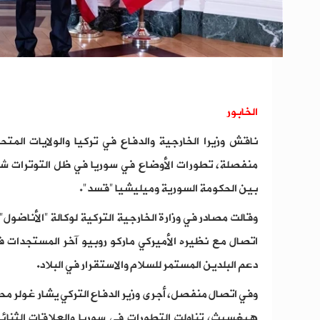
الخابور
ناقش وزيرا الخارجية والدفاع في تركيا والولايات المتح
منفصلة، تطورات الأوضاع في سوريا في ظل التوترات شر
بين الحكومة السورية وميليشيا "قسد".
وقالت مصادر في وزارة الخارجية التركية لوكالة "الأناضول"
اتصال مع نظيره الأميركي ماركو روبيو آخر المستجدات في
دعم البلدين المستمر للسلام والاستقرار في البلاد.
وفي اتصال منفصل، أجرى وزير الدفاع التركي يشار غولر مح
هيغسيث، تناولت التطورات في سوريا والعلاقات الثنائية