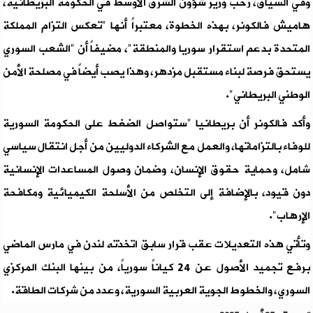
وفي السياق، رحّب وزير شؤون الشرق الأوسط في الحكومة البريطانية،
هاميش فالكونر، بهذه الخطوة، معتبراً أنها "تعكس التزام المملكة
المتحدة بدعم استقرار سوريا والمنطقة"، مضيفاً أن "الشعب السوري
يستحق فرصة لبناء مستقبل مزدهر، وهذا يصب أيضاً في مصلحة الأمن
الوطني البريطاني".
وأكد فالكونر أن بريطانيا "ستواصل الضغط على الحكومة السورية
للوفاء بالتزاماتها، والعمل مع الشركاء الدوليين من أجل انتقال سياسي
شامل، وحماية حقوق الإنسان، وضمان وصول المساعدات الإنسانية
دون قيود، بالإضافة إلى التخلص من الأسلحة الكيميائية ومكافحة
الإرهاب".
وتأتي هذه التعديلات عقب قرار سابق اتخذته لندن في مارس الماضي
برفع تجميد الأصول عن 24 كياناً سورياً، من بينها البنك المركزي
السوري، والخطوط الجوية العربية السورية، وعدد من شركات الطاقة.