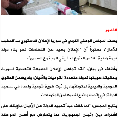
الخابور
وصف المجلس الوطني الكردي في سوريا الإعلان الدستوري بـ"المخيب
للآمال"، معتبراُ أن "الإعلان بعيد عن التطلعات نحو بناء دولة
ديمقراطية تعكس التنوع الحقيقي للمجتمع السوري".
وأضاف في بيان، "لقد تجاهل الإعلان الطبيعة التعددية لسوريا،
وحقيقة هويتها كدولة متعددة القوميات والأديان، ولم يضمن الحقوق
القومية والدينية لمكوناتها، بل ثبت هوية قومية واحدة في تسمية
الدولة، في إقصاء واضح لغيرها من المكونات".
وتابع المجلس: "كما خالف مبدأ تحييد الدولة عن الأديان، بالإبقاء على
اشتراط دين رئيس الجمهورية، مما يتعارض مع أسس المواطنة