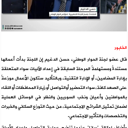
الخابور
قال عضو لجنة الحوار الوطني، حسن الدغيم إن اللجنة بدأت أعمالها
مستندةً ومستهلمةً المرحلة السابقة في إعداد الآليات سواء المتعلقة
بإدارة المضامين، أو الإدارة التقنية، وبالتأكيد ستكون الأعمال موزعةً
على الصعد كافة، سواء التحضير أوالتواصل أو زيارة المحافظات أو اللقاء
بالمواطنين وأعيان ونخب السوريين والنظر في الوسائل العملية
لضمان تمثيل الشرائح الاجتماعية، من حيث التوزع السكاني والخبرات
والتخصصات والتأثير الاجتماعي.
وأضاف لوكالة "سانا" عندما تنضج عملية التواصل وإعداد الأوراق