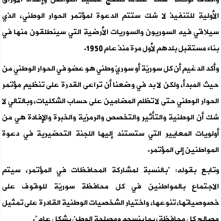
الأولية للتنفيذ لا شك ستتم الدعوة لمؤتمر الحوار الوطني، الذي
سيلاقي فيه السوريون والسوريات الأرضية التي سينطلقون منها في
بناء مستقبل بلدهم لأول مرة منذ عام 1950.
وأكد الدغيم أن كل سوريّة أو سوريّ وطني هو عضو في الحوار الوطني من
حيث المبدأ، ولكن لا بد في وضعنا أن تراعى القدرة على تنظيم مؤتمر
الحوار الوطني حتى لا تظلم المضامين على حساب الشكليات، وبالتالي لا
شك أن الوطنية والتأثير والتخصص والرمزية والخبرة والإفادة هي من
أولويات المعايير التي ستستند إليها اللجنة التحضيرية في دعوة
المواطنين إلى المؤتمر.
وتابع بقوله: "بالنسبة لمشاركة المحافظات في المؤتمر، سيتم
الاجتماع بالمواطنين في كل محافظة سوريّة للوقوف على
خصوصياتها، تنوعها، واختيار الشخصيات الوطنية القادرة على تمثيل
مصالح كل محافظة، بما ينسجم ومصلحة الوطن بشكل عام".