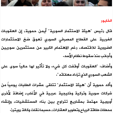
الخابور
قال رئيس "هيئة الاستثمار السورية" أيمن حموية، إن العقوبات
الغربية على القطاع المصرفي السوري تعوق ضخ الاستثمارات
الضرورية للاقتصاد، رغم الاهتمام الكبير من مستثمرين سوريين
وأجانب منذ سقوط نظام الأسد.
وأضاف: "العقوبات أوقفت كل شيء. ولا تأثير لها حالياً سوى على
الشعب السوري الذي تزداد معاناته".
وأكد حموية أن "هيئة الاستثمار" تتلقى عشرات الطلبات يومياً من
شركات سورية وتركية وخليجية عربية في الأغلب، إضافة لأخرى
أوروبية مهتمة بمشاريع تتراوح بين بناء المستشفيات، وإنشاء
محطات طاقة الرياح وتطوير العقارات، حسبما نقلت وكالة رويترز.