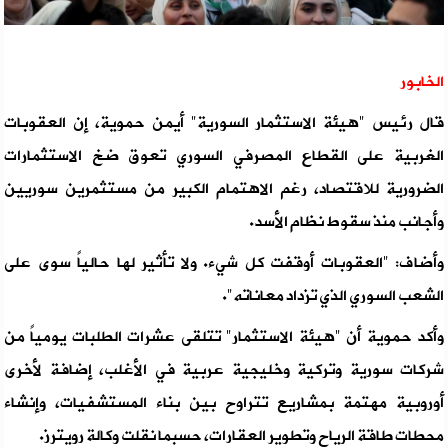
الخابور
قال رئيس "هيئة الاستثمار السورية" أيمن حموية، إن العقوبات
الغربية على القطاع المصرفي السوري تعوق ضخ الاستثمارات
الضرورية للاقتصاد، رغم الاهتمام الكبير من مستثمرين سوريين
وأجانب منذ سقوط نظام الأسد.
وأضاف: "العقوبات أوقفت كل شيء. ولا تأثير لها حالياً سوى على
الشعب السوري الذي تزداد معاناته".
وأكد حموية أن "هيئة الاستثمار" تتلقى عشرات الطلبات يومياً من
شركات سورية وتركية وخليجية عربية في الأغلب، إضافة لأخرى
أوروبية مهتمة بمشاريع تتراوح بين بناء المستشفيات، وإنشاء
محطات طاقة الرياح وتطوير العقارات، حسبما نقلت وكالة رويترز.