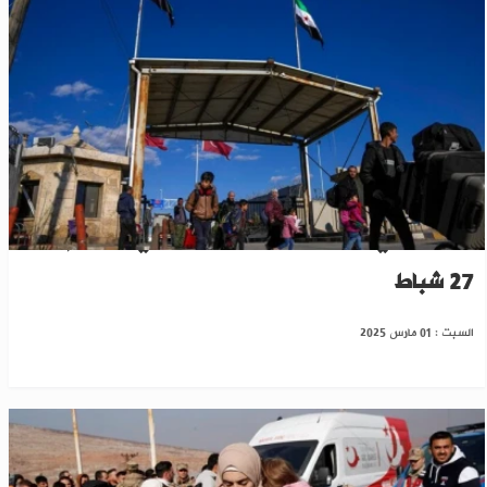
تقرير أممي: عودة 300 ألف لاجئ سوري لبلدهم حتى
27 شباط
السبت : 01 مارس 2025