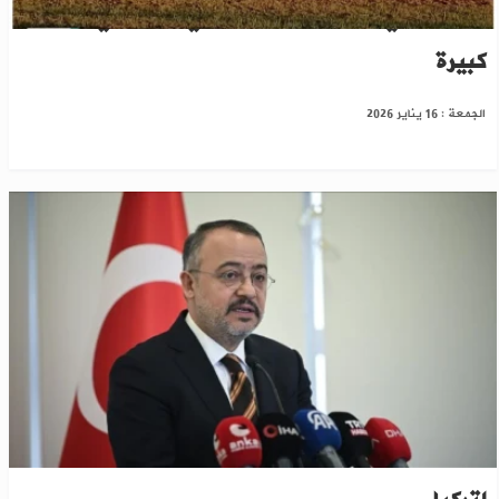
فساد "ب ي د" يكبد المزارعين في القامشلي خسائر
كبيرة
الجمعة : 16 يناير 2026
سفير أنقرة بدمشق: استقرار سوريا وأمنها أولوية