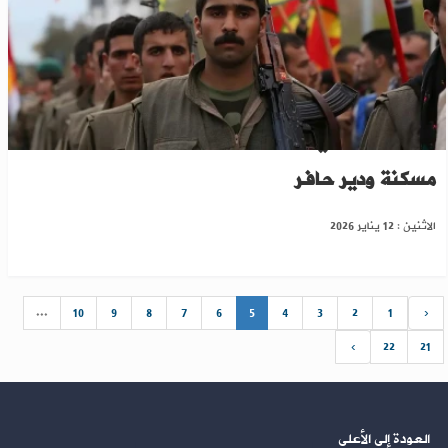
الجيش السوري يحذّر "قسد" بعد رصد تعزيزات قرب
مسكنة ودير حافر
الاثنين : 12 يناير 2026
...
10
9
8
7
6
5
4
3
2
1
‹
›
22
21
العودة إلى الأعلى