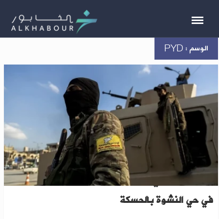
الوسم : PYD
مسيرة لـ "ب ي د" ترتكب مجزرة باستهداف مدنيين
في حي النشوة بالحسكة