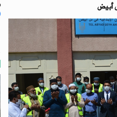
ل أبيض
ال