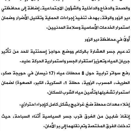
والصحة والدفاع والداخلية والشؤون الاجتماعية، إضافة إلى محافظتي
دير الزور والرقة، بهدف تنفيذ إجراءات الحماية وتقليل الأضرار وضمان
استمرار الخدمات الأساسية وسلامة المدنيين.
أولاً: في محافظة دير الزور
تدعيم جسر العشارة بالركام ووضع حواجز إسمنتية للحد من تأثير
جريان المياه وتعزيز استقرار الجسر واستمرارية الحركة عليه.
رفع سواتر ترابية حول 8 محطات مياه (17 نيسان في حويجة صكر،
الطريف، المسرب، الزوية، حطلة 1، السكرية، الكبر، الصعوة) لضمان
استمرار تشغيلها وتأمين مياه الشرب للسكان.
إخلاء معدات محطة ضخ غرانيج بشكل كامل كإجراء احترازي.
إنقاذ شابين من الغرق قرب جسر السياسية أثناء السباحة، حيث
تدخلت الفرق المختصة وتم نقلهما إلى بر الأمان.