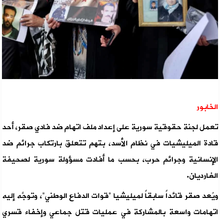
الخابور
تعمل لجنة حقوقية سورية على إعداد ملف اتهام ضد فادي صقر، أحد
قادة الميليشيات في نظام الأسد، بتهم تتعلق بارتكاب جرائم ضد
الإنسانية وجرائم حرب، بحسب ما أفادت مسؤولة سورية لصحيفة
الغارديان.
ويُعد صقر قائداً سابقاً لميليشيا “قوات الدفاع الوطني”، وتوجَّه إليه
اتهامات واسعة بالمشاركة في عمليات قتل جماعي وإخفاء قسري