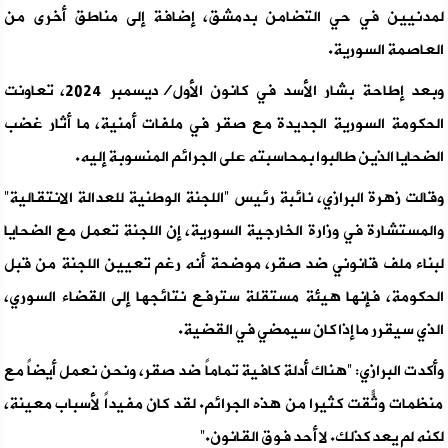
لمدنيين في حي التضامن بدمشق، إضافة إلى مناطق أخرى من
العاصمة السورية.
وبعد إطاحة بشار الأسد في كانون الأول/ديسمبر 2024، تعاونت
الحكومة السورية الجديدة مع صقر في ملفات أمنية، ما أثار غضب
الضحايا الذين طالبوا بمحاسبته على الجرائم المنسوبة إليه.
وقالت زهرة البرازي، نائبة رئيس “اللجنة الوطنية للعدالة الانتقالية”
والمستشارة في وزارة الخارجية السورية، إن اللجنة تعمل مع الضحايا
لبناء ملف قانوني ضد صقر، موضحة أنه رغم تعيين اللجنة من قبل
الحكومة، فإنها هيئة مستقلة سترفع نتائجها إلى القضاء السوري،
الذي سيقرر ما إذا كان سيمضي في القضية.
وأكدت البرازي: “هناك أدلة كافية تماماً ضد صقر، ونحن نعمل أيضاً مع
منظمات وثّقت كثيراً من هذه الجرائم. لقد كان مفيداً لأسباب معينة،
لكنه لم يعد كذلك. لا أحد فوق القانون.”