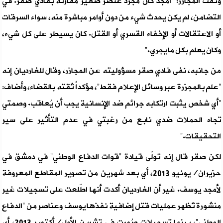
وثّقت المجازر: “أمجد كان مجرد عنصر صغير مقارنة بفادي صقر. في
التضامن، لم يكن يحدث شيء من دون أوامر مباشرة منه، سواء السرقات
أو الاعتقالات أو الإخفاء القسري أو القتل. كان يسيطر على كل شيء،
وكان يعلم بكل ما يجري.”
من جانبه، نفى فادي صقر مسؤوليته عن المجازر، وقال للغارديان إنه
“علم بالمجزرة عبر وسائل الإعلام فقط”، مؤكداً ثقته بالقضاء، وأضاف:
“أي شخص يثبت ارتكابه جرائم ضد الإنسانية يجب أن يُعاقب. وصمتي
تجاه الحملات ضدي نابع من رغبتي في عدم التأثير على سير
التحقيقات.”
لكن صقر قال إنه تولّى قيادة “قوات الدفاع الوطني” في دمشق في
حزيران/يونيو 2013، أي بعد شهرين من تصوير المقاطع المعروفة
لأمجد يوسف. غير أن الغارديان أكدت أنها اطّلعت على تسجيلات غير
منشورة تُظهر عمليات قتل إضافية نفذها يوسف وعناصر من “الدفاع
الوطني”، بينها تسجيلات صُورت في تشرين الأول/أكتوبر 2013، أي