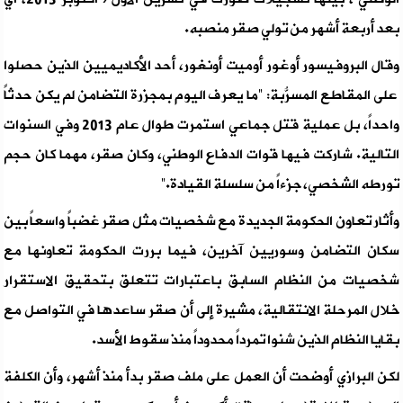
بعد أربعة أشهر من تولي صقر منصبه.
وقال البروفيسور أوغور أوميت أونغور، أحد الأكاديميين الذين حصلوا
على المقاطع المسرّبة: “ما يُعرف اليوم بمجزرة التضامن لم يكن حدثاً
واحداً، بل عملية قتل جماعي استمرت طوال عام 2013 وفي السنوات
التالية. شاركت فيها قوات الدفاع الوطني، وكان صقر، مهما كان حجم
تورطه الشخصي، جزءاً من سلسلة القيادة.”
وأثار تعاون الحكومة الجديدة مع شخصيات مثل صقر غضباً واسعاً بين
سكان التضامن وسوريين آخرين، فيما بررت الحكومة تعاونها مع
شخصيات من النظام السابق باعتبارات تتعلق بتحقيق الاستقرار
خلال المرحلة الانتقالية، مشيرة إلى أن صقر ساعدها في التواصل مع
بقايا النظام الذين شنوا تمرداً محدوداً منذ سقوط الأسد.
لكن البرازي أوضحت أن العمل على ملف صقر بدأ منذ أشهر، وأن الكلفة