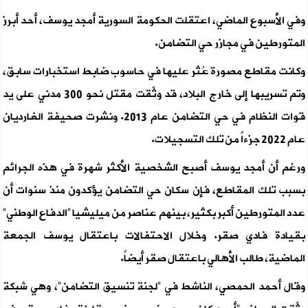
وفي الأسبوع الماضي، اعتقلت الحكومة السورية أمجد يوسف، أحد أبرز
المتورطين في مجازر حي التضامن.
وكانت مقاطع مصورة عُثر عليها في حاسوب ضابط استخبارات سابق،
وتم تسريبها إلى خارج البلاد، قد وثّقت مقتل نحو 300 مدني على يد
قوات النظام في حي التضامن عام 2013. ونشرت صحيفة الغارديان
عام 2022 جزءاً من تلك التسجيلات.
ورغم أن أمجد يوسف أصبح الشخصية الأكثر شهرة في هذه الجرائم
بسبب تلك المقاطع، فإن سكان حي التضامن يؤكدون منذ سنوات أن
عدد المتورطين أكبر بكثير، بينهم عناصر من ميليشيا “الدفاع الوطني”
بقيادة فادي صقر. وخلال الاحتفالات باعتقال يوسف الجمعة
الماضية، طالب الأهالي باعتقال صقر أيضاً.
وقال أحمد الحمصي، الناشط في “لجنة تنسيق التضامن”، وهي شبكة