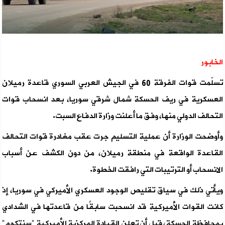
الخابور
تسلّمت قوات الفرقة 60 في الجيش العربي السوري قاعدة رميلان
العسكرية في ريف الحسكة شمال شرقي سوريا، بعد انسحاب قوات
التحالف الدولي منها، وفق ما أعلنت وزارة الدفاع السبت.
وأوضحت الوزارة أن عملية التسليم جرت عقب مغادرة قوات التحالف
القاعدة الواقعة في منطقة رميلان، من دون الكشف عن أسباب
الانسحاب أو الترتيبات التي رافقت الخطوة.
ويأتي ذلك في سياق تقليص الوجود العسكري الأميركي في سوريا، إذ
كانت القوات الأميركية قد انسحبت سابقًا من قاعدتها في الشدادي
بمحافظة الحسكة، قبل أن تعلن القيادة المركزية الأميركية "سنتكوم"