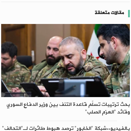
مقالات متعلقة
بحث ترتيبات تسلّم قاعدة التنف بين وزير الدفاع السوري
وقائد “العزم الصلب”
بالفيديو..شبكة "الخابور" ترصد هبوط طائرات لـ"التحالف"