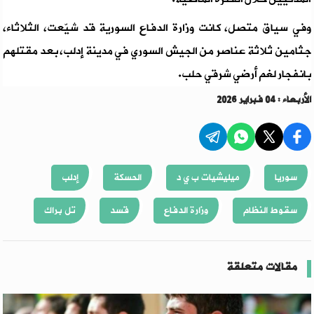
وفي سياق متصل، كانت وزارة الدفاع السورية قد شيّعت، الثلاثاء،
جثامين ثلاثة عناصر من الجيش السوري في مدينة إدلب، بعد مقتلهم
بانفجار لغم أرضي شرقي حلب.
الأربعاء : 04 فبراير 2026
سوريا
ميليشيات ب ي د
الحسكة
إدلب
سقوط النظام
وزارة الدفاع
قسد
تل براك
مقالات متعلقة