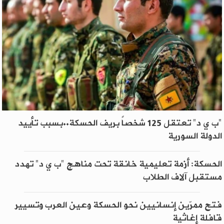
"ب ي د" تعتقل 125 شخصاً بريف الحسكة..بسبب تأييد
الدولة السورية
الحسكة: أزمة تعليمية خانقة تحت مناهج "ب ي د" تهدد
مستقبل آلاف الطلاب
فتح ممرّين إنسانيين نحو الحسكة وعين العرب وتسيير
قافلة إغاثية