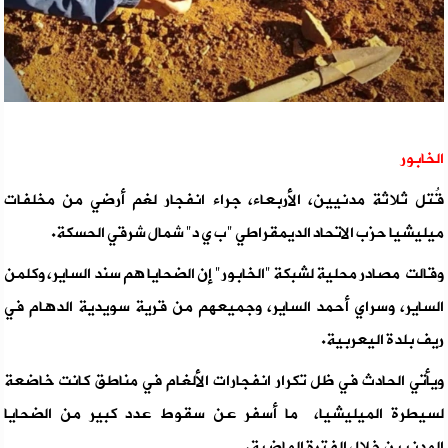
الخابور
قُتل ثلاثة مدنيين، الأربعاء، جراء انفجار لغم أرضي من مخلفات
ميليشيا حزب الاتحاد الديمقراطي "ب ي د" شمال شرقي الحسكة.
وقالت مصادر محلية لشبكة "الخابور" إن الضحايا هم سند الساير، وكلمن
الساير، وسراي أحمد الساير، وجميعهم من قرية سويدية الدهام في
ريف بلدة اليعربية.
ويأتي الحادث في ظل تكرار انفجارات الألغام في مناطق كانت خاضعة
لسيطرة الميليشيا، ما أسفر عن سقوط عدد كبير من الضحايا
المدنيين خلال الفترة الماضية.