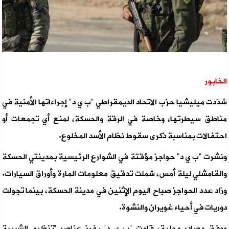
الخابور
شدّدت ميليشيا حزب الاتحاد الديمقراطي "ب ي د" إجراءاتها الأمنية في
مناطق سيطرتها، وخاصة في الرقة والحسكة، لمنع أي تجمعات أو
احتفالات بمناسبة ذكرى سقوط نظام الأسد المخلوع.
ونشرت "ب ي د" حواجز مؤقتة في الشوارع الرئيسية بمدينتي الحسكة
والقامشلي ليلة أمس، شملت تدقيق معلومات المارة وأوراق السيارات.
وزاد عدد الحواجز صباح اليوم الإثنين في مدينة الحسكة، بينما تجولت
دوريات في أحياء غويران والنشوة.
ووفق مصادر محلية، قامت "ب ي د" بفرز عناصر "تنظيم الشبيبة