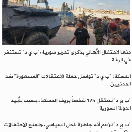
منعا لاحتفال الأهالي بذكرى تحرير سوريا.."ب ي د" تستنفر
في الرقة
الحسكة: "ب ي د" تواصل حملة الاعتقالات "المسعورة" ضد
المدنيين
"ب ي د" تعتقل 125 شخصاً بريف الحسكة..بسبب تأييد
الدولة السورية
"ب ي د" تزعم أنه جاهزة للحل السياسي..وتمنع الاحتفالات