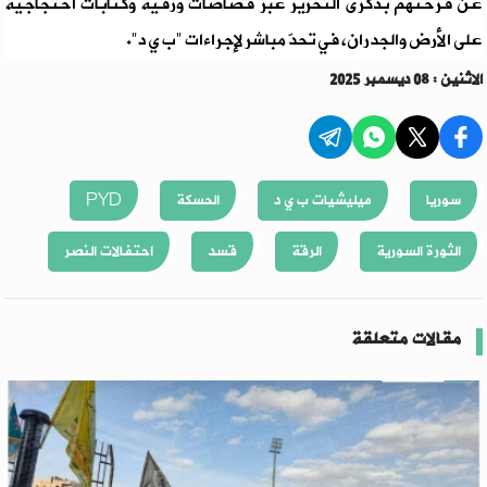
عن فرحتهم بذكرى التحرير عبر قصاصات ورقية وكتابات احتجاجية
على الأرض والجدران، في تحدّ مباشر لإجراءات "ب ي د".
الاثنين : 08 ديسمبر 2025
سوريا
ميليشيات ب ي د
الحسكة
PYD
الثورة السورية
الرقة
قسد
احتفالات النصر
مقالات متعلقة