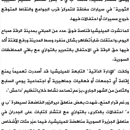
الثورية" في سيارات مغلقة للتمركز قرب الجوامع والنقاط المتوقع
خروج مسيرات أو احتفالات فيها.
كما نشرت الميليشيا قناصة فوق عدد من المباني بمدينة الرقة صباح
اليوم، واعتقلت شاباً تظاهر بشكل منفرد وسط المدينة ورفع لافتة أكد
فيها حق الرقة في الاحتفال بالتحرير بالتوازي مع باقي المحافظات
السورية.
وكانت "الإدارة الذاتية" التابعة للميليشيا قد أصدرت تعميماً يمنع
إقامة أي تجمعات أو فعاليات جماهيرية أو اجتماعية يومي السابع
والثامن من الشهر الجاري، بزعم تصاعد نشاط خلايا تنظيم "داعش".
ورغم قرار المنع، شهدت بعض مناطق ديرالزور الخاضعة لسيطرة "ب ي
د" احتفالات بالذكرى، بالتوازي مع انتشار كتابات على الجدران في
مناطق الجزيرة السورية مناهضة للميليشيا، فيما عبّر مئات الأشخاص