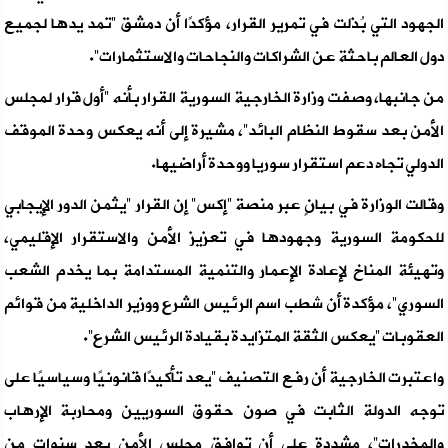
الجهود التي بُذلت في تمرير القرار، مؤكدًا أن دمشق “تمد يدها لجميع
دول العالم باحثة عن الشراكات والنجاحات والاستثمارات”.
من جانبها، وصفت وزارة الخارجية السورية القرار بأنه “أول قرار لمجلس
الأمن بعد سقوط النظام البائد”، مشيرة إلى أنه يعكس وحدة الموقف
الدولي تجاه دعم استقرار سوريا ووحدة أراضيها.
وقالت الوزارة في بيانٍ عبر منصة “إكس” إن القرار “يثمن الدور الإيجابي
للحكومة السورية وجهودها في تعزيز الأمن والاستقرار الإقليمي،
وتهيئة المناخ لإعادة الإعمار والتنمية المستدامة بما يخدم الشعب
السوري”، مؤكدة أن شطب اسم الرئيس الشرع ووزير الداخلية من قوائم
العقوبات “يعكس الثقة المتزايدة بقيادة الرئيس الشرع”.
واعتبرت الخارجية أن رفع التصنيف “يعد تأكيدًا قانونيًا وسياسيًا على
توجه الدولة الثابت في صون حقوق السوريين ومحاربة الإرهاب
والمخدرات”، مشددة على أن توافق مجلس الأمن بعد سنوات من