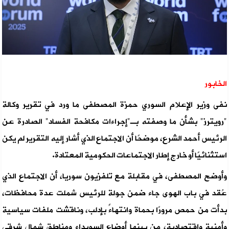
الخابور
نفى وزير الإعلام السوري حمزة المصطفى ما ورد في تقرير وكالة
"رويترز" بشأن ما وصفته بـ"إجراءات مكافحة الفساد" الصادرة عن
الرئيس أحمد الشرع، موضحًا أن الاجتماع الذي أشار إليه التقرير لم يكن
استثنائيًا أو خارج إطار الاجتماعات الحكومية المعتادة.
وأوضح المصطفى، في مقابلة مع تلفزيون سوريا، أن الاجتماع الذي
عُقد في باب الهوى جاء ضمن جولة للرئيس شملت عدة محافظات،
بدأت من حمص مرورًا بحماة وانتهاءً بإدلب، وناقشت ملفات سياسية
وأمنية واقتصادية، من بينها أوضاع السويداء ومناطق شمال شرقي