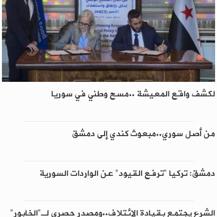
لكشف واقع المعيشة ..مسح وطني في سوريا
من أصل سوري..مبعوث كندي إلى دمشق
دمشق: تركيا "ترفع القيود" عن الواردات السورية
الشرع يجتمع بقيادة الائتلاف..ومصدر حصري لـ"الخابور"