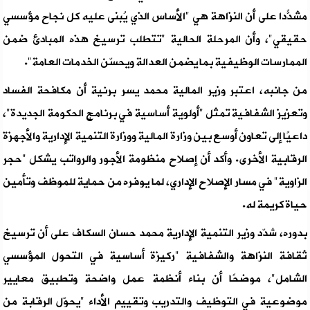
مشدّدًا على أن النزاهة هي "الأساس الذي يُبنى عليه كل نجاح مؤسسي
حقيقي"، وأن المرحلة الحالية "تتطلب ترسيخ هذه المبادئ ضمن
الممارسات الوظيفية بما يضمن العدالة ويحسّن الخدمات العامة".
من جانبه، اعتبر وزير المالية محمد يسر برنية أن مكافحة الفساد
وتعزيز الشفافية تمثل "أولوية أساسية في برنامج الحكومة الجديدة"،
داعيًا إلى تعاون أوسع بين وزارة المالية ووزارة التنمية الإدارية والأجهزة
الرقابية الأخرى. وأكد أن إصلاح منظومة الأجور والرواتب يشكل "حجر
الزاوية" في مسار الإصلاح الإداري، لما يوفره من حماية للموظف وتأمين
حياة كريمة له.
بدوره، شدّد وزير التنمية الإدارية محمد حسان السكاف على أن ترسيخ
ثقافة النزاهة والشفافية "ركيزة أساسية في التحول المؤسسي
الشامل"، موضحًا أن بناء أنظمة عمل واضحة وتطبيق معايير
موضوعية في التوظيف والتدريب وتقييم الأداء "يحوّل الرقابة من