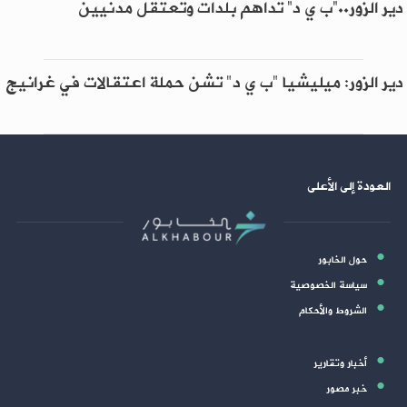
دير الزور..“ب ي د” تداهم بلدات وتعتقل مدنيين
دير الزور: ميليشيا "ب ي د" تشن حملة اعتقالات في غرانيج
العودة إلى الأعلى
حول الخابور
سياسة الخصوصية
الشروط والأحكام
أخبار وتقارير
خبر مصور