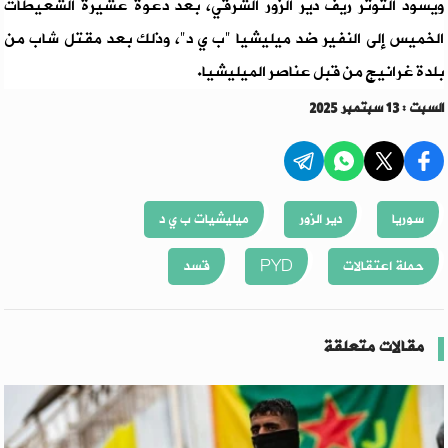
ويسود التوتر ريف دير الزور الشرقي، بعد دعوة عشيرة الشعيطات
الخميس إلى النفير ضد ميليشيا "ب ي د"، وذلك بعد مقتل شاب من
بلدة غرانيج من قبل عناصر الميليشيا.
السبت : 13 سبتمبر 2025
سوريا
دير الزور
ميليشيات ب ي د
حملة اعتقالات
PYD
قسد
مقالات متعلقة