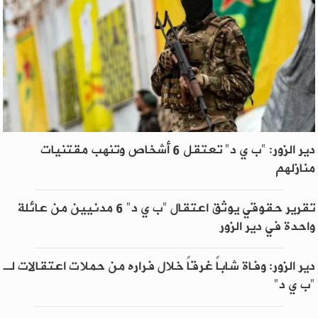
دير الزور: "ب ي د" تعتقل 6 أشخاص وتنهب مقتنيات
منازلهم
تقرير حقوقي يوثق اعتقال "ب ي د" 6 مدنيين من عائلة
واحدة في دير الزور
دير الزور: وفاة شاباً غرقاً خلال فراره من حملات اعتقالات لـ
"ب ي د"